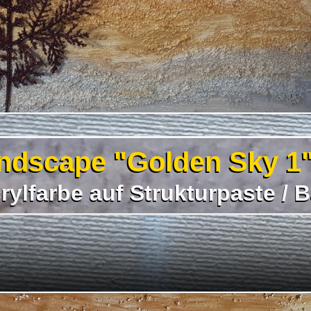
ndscape "Golden Sky 1"
ylfarbe auf Strukturpaste / B