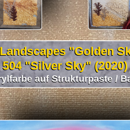
 Landscapes "Golden Sk
504 "Silver Sky" (2020)
lfarbe auf Strukturpaste / Ba