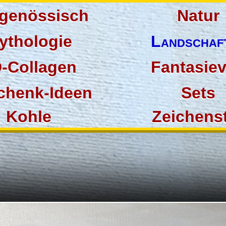
tgenössisch
Natur
ythologie
Landschaf
‑Collagen
Fantasiev
chenk‑Ideen
Sets
Kohle
Zeichenst