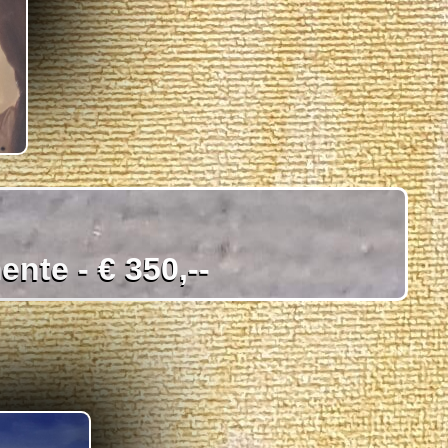
nte - € 350,--