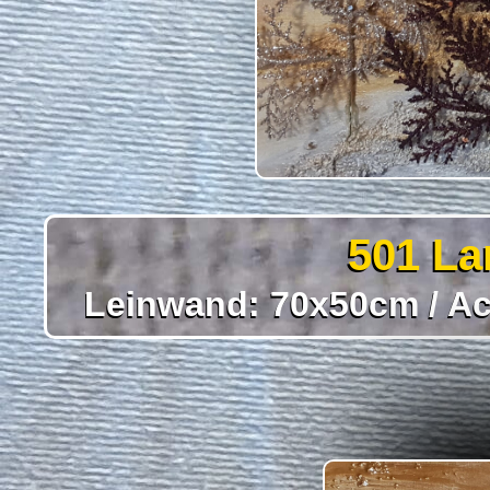
501 La
Leinwand: 70x50cm / Acr