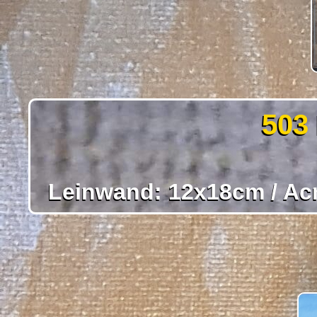
503
Leinwand: 12x18cm / Acry