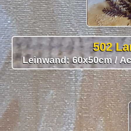
502 La
Leinwand: 60x50cm / Acr