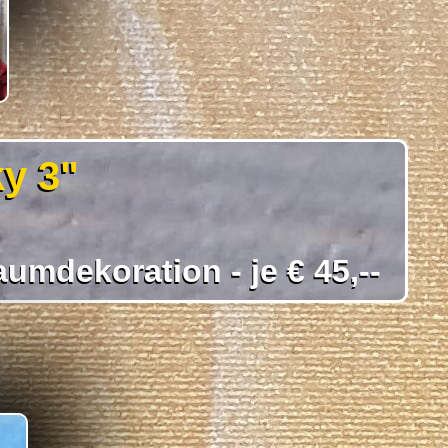
y 3"
umdekoration - je € 45,--