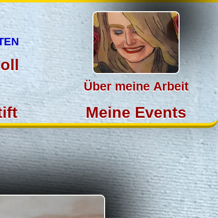
ten
oll
Über meine Arbeit
ift
Meine Events