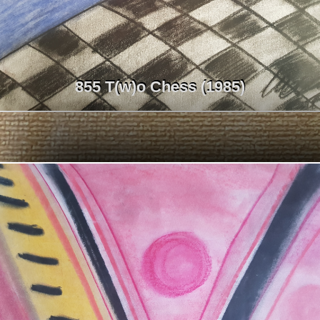
855 T(w)o Chess (1985)