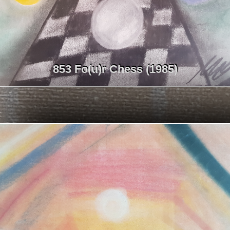
853 Fo(u)r Chess (1985)