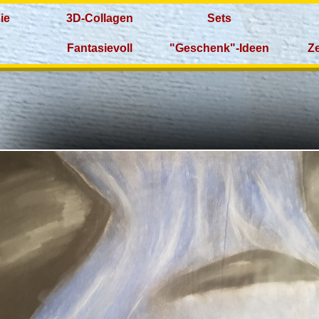
ie
3D‑Collagen
Sets
Fantasievoll
"Geschenk"‑Ideen
Ze